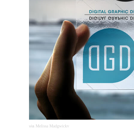
via
Melissa Madgwickv