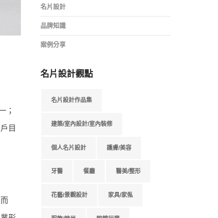
名片設計
品牌知識
案例分享
名片設計觀點
名片設計作品集
一；
建築/室內設計/室內裝修
客戶目
個人名片設計
護膚/美容
牙醫
餐廳
醫美/整形
花藝/景觀設計
家具/家俬
穎而
專業形