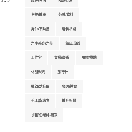
服飾/時尚
眼鏡行業
生技/健康
茶葉/飲料
房仲/不動產
寵物相關
汽車美容/汽修
飯店/旅館
工作室
資訊/資通
蛋糕/甜點
休閒觀光
旅行社
婦幼/幼稚園
金融/投資
手工藝/珠寶
健身相關
才藝班/老師/補教