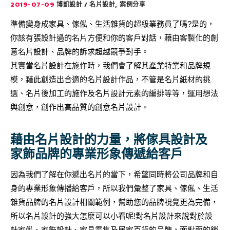
2019-07-09
,
博凱設計
名片設計
案例分享
準備變身成家具、傢俬、生活雜貨的超級業務員了嗎?是的，
你該有張設計過的名片方便和你的客戶對話，藉由客製化的創
意名片設計、品牌的訴求超越競爭對手。
其實當名片設計在施作時，我們會了解其產業特業和品牌規
模，藉此創造出合適的名片設計作品，不管是名片紙材的挑
選、名片後加工的施作及名片設計元素的編排等等，運用想法
與創意，創作出高品質的創意名片設計。
藉由名片設計的力量，將傢具設計及
家飾品牌的專業形象傳遞給客戶
因為我們了解在你遞出名片的當下，希望同時將公司品牌和自
身的專業形象傳播給客戶，所以我們彙整了家具、傢俬、生活
雜貨品牌的名片設計相關範例，幫助您的品牌視覺更為完備，
所以名片設計的強大怎麼可以小看呢!對名片設計來說對於設
計家俬、家飾設計、家具零售及居家百貨的品牌，面對面的銷