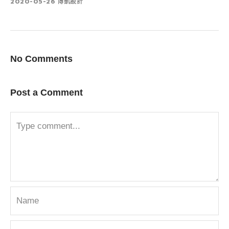
2020-05-26
博凱設計
No Comments
Post a Comment