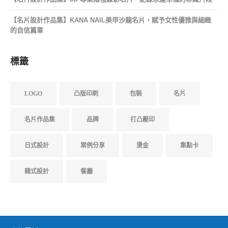
【名片設計作品集】KANA NAIL美甲沙龍名片，賦予女性優雅與細緻
的自信篇章
標籤
LOGO
凸版印刷
包裝
名片
名片作品集
品牌
打凸壓印
日式設計
案例分享
燙金
集點卡
韓式設計
餐廳