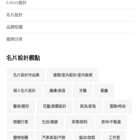
LOGO設計
名片設計
品牌知識
案例分享
名片設計觀點
名片設計作品集
建築/室內設計/室內裝修
個人名片設計
護膚/美容
牙醫
餐廳
醫美/整形
花藝/景觀設計
家具/家俬
服飾/時尚
眼鏡行業
生技/健康
茶葉/飲料
房仲/不動產
寵物相關
汽車美容/汽修
飯店/旅館
工作室