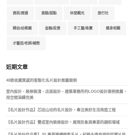
資訊/資通
蛋糕/甜點
休閒觀光
旅行社
婦幼/幼稚園
金融/投資
手工藝/珠寶
健身相關
才藝班/老師/補教
近期文章
48款收藏質感的客製化名片設計推薦案例
室內設計、裝修裝潢、店面設計、建築事務所的LOGO設計案例推薦，
用空間演繹完美
【名片設計作品】芯田山坊的名片設計，專注美好生活再造工程
【名片設計作品】豐成室內裝修設計，展現形象與專業的調和場域
【名片設計作品集】JD 專業婚禮錄影名片，紀錄永遠幸福的珍藏片段