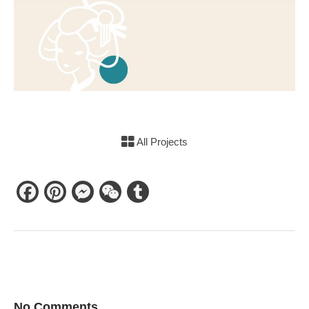
All Projects
Facebook
Pinterest
Messenger
WeChat
Tumblr
No Comments